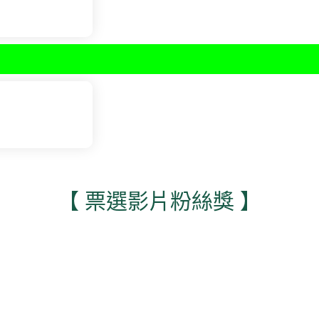
【 票選影片粉絲獎 】